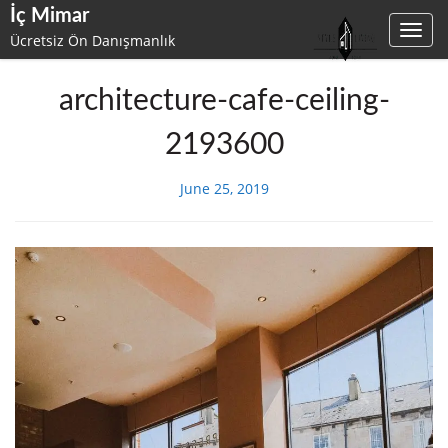
İç Mimar
Toggl
Ücretsiz Ön Danışmanlık
navig
Skip
to
architecture-cafe-ceiling-
content
2193600
June 25, 2019